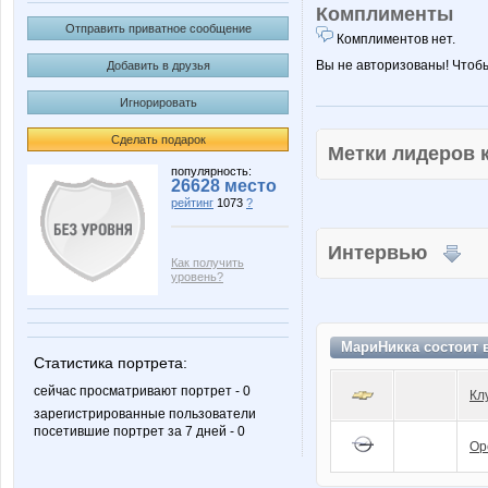
Комплименты
Отправить приватное сообщение
Комплиментов нет.
Вы не авторизованы! Чтоб
Добавить в друзья
Игнорировать
Сделать подарок
Метки лидеров
популярность:
26628 место
рейтинг
1073
?
Интервью
Как получить
уровень?
МариНикка состоит 
Статистика портрета:
сейчас просматривают портрет - 0
Кл
зарегистрированные пользователи
посетившие портрет за 7 дней - 0
Op