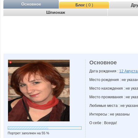
Основное
Блог
( 0 )
Др
Шпионаж
Основное
Дата рождения :
12 Август
Место рождения : не указа
Место нахождения : не ука
Место проживания : не ука
Любимые места : не указа
Интересы : не указаны
О себе : Всегда!
Портрет заполнен на 55 %